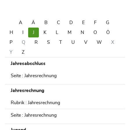
A
Ä
B
C
D
E
F
G
H
I
J
K
L
M
N
O
Ö
P
Q
R
S
T
U
V
W
X
Y
Z
Jahresabschluss
Seite : Jahresrechnung
Jahresrechnung
Rubrik : Jahresrechnung
Seite : Jahresrechnung