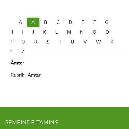
A
Ä
B
C
D
E
F
G
H
I
J
K
L
M
N
O
Ö
P
Q
R
S
T
U
V
W
X
Y
Z
Ämter
Rubrik : Ämter
Fusszeile
GEMEINDE TAMINS