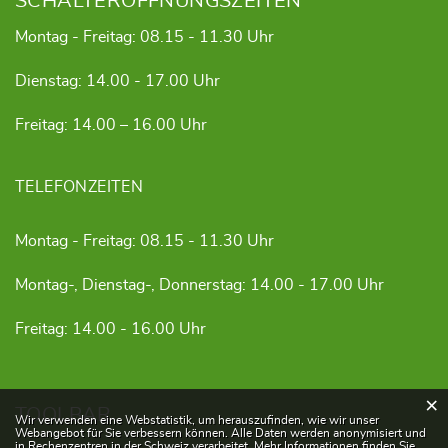
SCHALTERÖFFNUNGSZEITEN
Montag - Freitag: 08.15 - 11.30 Uhr
Dienstag: 14.00 - 17.00 Uhr
Freitag: 14.00 – 16.00 Uhr
TELEFONZEITEN
Montag - Freitag: 08.15 - 11.30 Uhr
Montag-, Dienstag-, Donnerstag: 14.00 - 17.00 Uhr
Freitag: 14.00 - 16.00 Uhr
×
TOOLBAR
Webstatistik
Wir verwenden eine Webstatistik, um herauszufinden, wie wir unser
Webangebot für Sie verbessern können. Alle Daten werden anonymisiert und
in Rechenzentren in der Schweiz verarbeitet. Mehr Informationen finden Sie