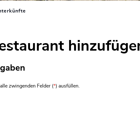
nterkünfte
(ausgewählt)
estaurant hinzufüge
gaben
 alle zwingenden Felder (
*
) ausfüllen.