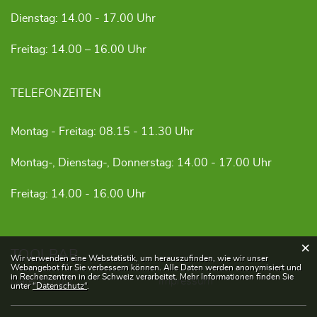
Dienstag: 14.00 - 17.00 Uhr
Freitag: 14.00 – 16.00 Uhr
TELEFONZEITEN
Montag - Freitag: 08.15 - 11.30 Uhr
Montag-, Dienstag-, Donnerstag: 14.00 - 17.00 Uhr
Freitag: 14.00 - 16.00 Uhr
×
TOOLBAR
Webstatistik
Wir verwenden eine Webstatistik, um herauszufinden, wie wir unser
Webangebot für Sie verbessern können. Alle Daten werden anonymisiert und
in Rechenzentren in der Schweiz verarbeitet. Mehr Informationen finden Sie
Datenschutz
Impressum
unter
“Datenschutz“
.